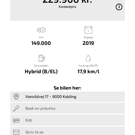
Kontantpris
Km
Årgang
149.000
2019
Drivmiddel
Forbrug (WLTP)
Hybrid (B/EL)
17,9 km/l
Se bilen her:
Vonsildvej 17
6000 Kolding
Book en prøvetur
Køb
Skriv til os