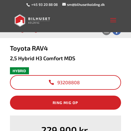
+45 93 20 88 08
sm@bilhusetkolding.dk
<
Tilbage til søgeresultat
Toyota RAV4
2,5 Hybrid H3 Comfort MDS
HYBRID
93208808
RING MIG OP
229.900 kr.