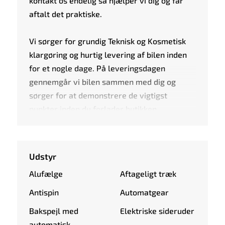
kontakt os endelig så hjælper vi dig og får
aftalt det praktiske.
Vi sørger for grundig Teknisk og Kosmetisk
klargøring og hurtig levering af bilen inden
for et nogle dage. På leveringsdagen
gennemgår vi bilen sammen med dig og
sørger for at demonstrere de vigtigst
punkter inden du forlader butikken.
Udstyr
Alufælge
Aftageligt træk
Antispin
Automatgear
Bakspejl med
Elektriske sideruder
automatisk