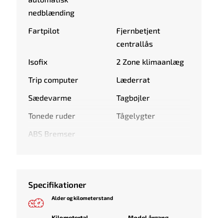
nedblænding
Fartpilot
Fjernbetjent
centrallås
Isofix
2 Zone klimaanlæg
Trip computer
Læderrat
Sædevarme
Tagbøjler
Tonede ruder
Tågelygter
ABS Bremser
Specifikationer
Alder og kilometerstand
Kilometertal
Model årgang