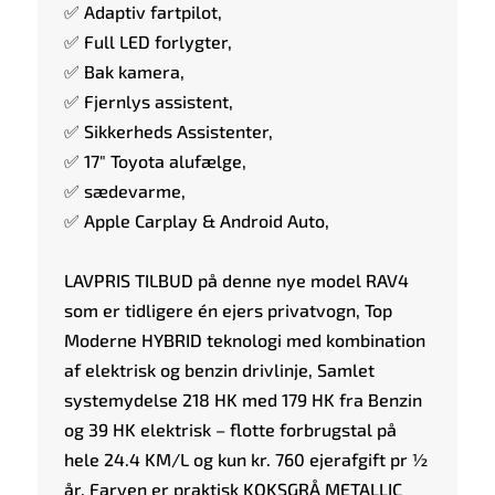
✅ Adaptiv fartpilot,
✅ Full LED forlygter,
✅ Bak kamera,
✅ Fjernlys assistent,
✅ Sikkerheds Assistenter,
✅ 17" Toyota alufælge,
✅ sædevarme,
✅ Apple Carplay & Android Auto,
LAVPRIS TILBUD på denne nye model RAV4
som er tidligere én ejers privatvogn, Top
Moderne HYBRID teknologi med kombination
af elektrisk og benzin drivlinje, Samlet
systemydelse 218 HK med 179 HK fra Benzin
og 39 HK elektrisk – flotte forbrugstal på
hele 24.4 KM/L og kun kr. 760 ejerafgift pr ½
år, Farven er praktisk KOKSGRÅ METALLIC